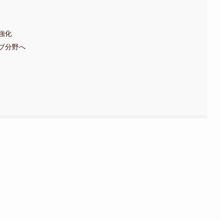
強化
ブ分野へ