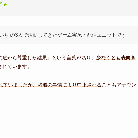
25
おついち の3人で活動してきたゲーム実況・配信ユニットです。
の底から尊重した結果」という言葉があり、
少なくとも表向き
されています。
されていましたが、諸般の事情により中止される
こともアナウン