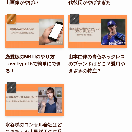
出画像がやばい
代彼氏がやばすぎた
恋愛版のMBTIのやり方！
山本由伸の青色ネックレス
LoveType16で簡単にでき
のブランドはどこ？愛用ゆ
る！
きざきの特注？
水谷咲のコンサル会社はど
こ？新人を大量採用のIT系