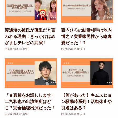
渡邊渚の彼氏が優里だと言
西内ひろの結婚相手は池内
われる理由！きっかけはめ
博之？実業家男性から略奪
ざましテレビの共演！
愛だった！？
2025年11月12日
2025年11月12日
「＃真相をお話しします」
【何があった】キムスヒョ
二宮和也の出演箇所はど
ン騒動時系列！活動休止や
こ？完全極秘出演だった！
引退はある？
2025年11月12日
2025年11月12日