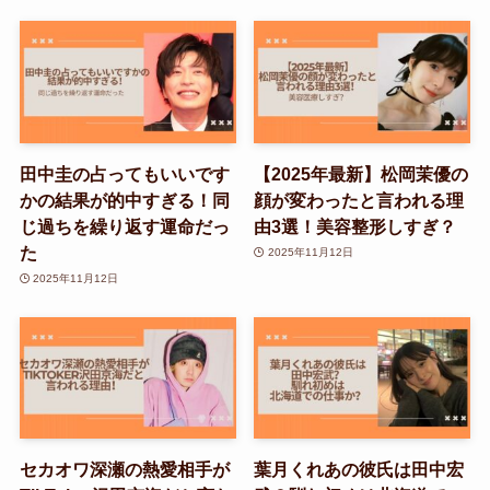
田中圭の占ってもいいです
【2025年最新】松岡茉優の
かの結果が的中すぎる！同
顔が変わったと言われる理
じ過ちを繰り返す運命だっ
由3選！美容整形しすぎ？
た
2025年11月12日
2025年11月12日
セカオワ深瀬の熱愛相手が
葉月くれあの彼氏は田中宏