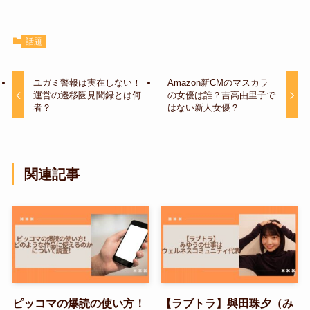
話題
ユガミ警報は実在しない！
Amazon新CMのマスカラ
運営の遷移圏見聞録とは何
の女優は誰？吉高由里子で
者？
はない新人女優？
関連記事
ピッコマの爆読の使い方！
【ラブトラ】與田珠夕（み